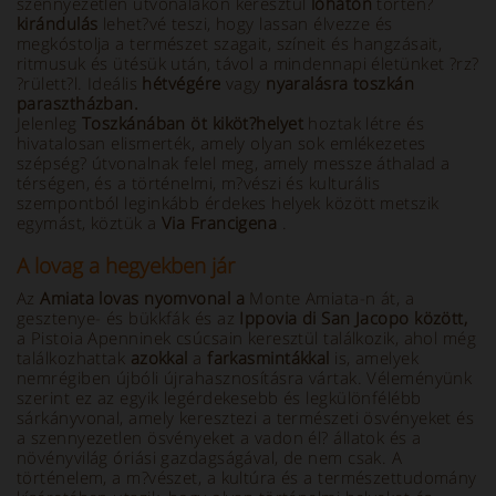
szennyezetlen útvonalakon keresztül
lóháton
történ?
kirándulás
lehet?vé teszi, hogy lassan élvezze és
megkóstolja a természet szagait, színeit és hangzásait,
ritmusuk és ütésük után, távol a mindennapi életünket ?rz?
?rülett?l. Ideális
hétvégére
vagy
nyaralásra toszkán
parasztházban.
Jelenleg
Toszkánában
öt kiköt?helyet
hoztak létre és
hivatalosan elismerték, amely olyan sok emlékezetes
szépség? útvonalnak felel meg, amely messze áthalad a
térségen, és a történelmi, m?vészi és kulturális
szempontból leginkább érdekes helyek között metszik
egymást, köztük a
Via Francigena
.
A lovag a hegyekben jár
Az
Amiata lovas nyomvonal a
Monte Amiata-n át, a
gesztenye- és bükkfák és az
Ippovia di San Jacopo között,
a Pistoia Apenninek csúcsain keresztül találkozik, ahol még
találkozhattak
azokkal
a
farkasmintákkal
is, amelyek
nemrégiben újbóli újrahasznosításra vártak. Véleményünk
szerint ez az egyik legérdekesebb és legkülönfélébb
sárkányvonal, amely keresztezi a természeti ösvényeket és
a szennyezetlen ösvényeket a vadon él? állatok és a
növényvilág óriási gazdagságával, de nem csak. A
történelem, a m?vészet, a kultúra és a természettudomány