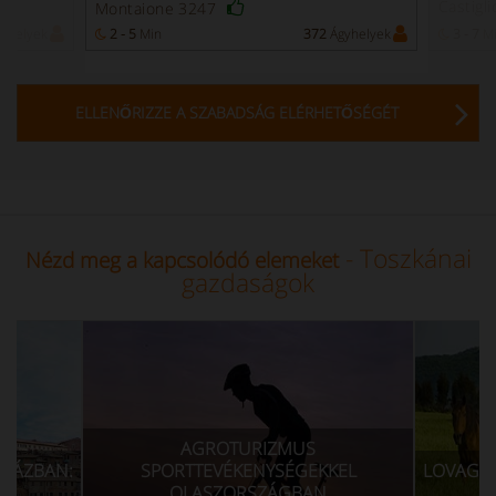
Castigl
Montaione 3247
yhelyek
2 - 5
Min
372
Ágyhelyek
3 - 7
M
ELLENŐRIZZE A SZABADSÁG ELÉRHETŐSÉGÉT
- Toszkánai
Nézd meg a kapcsolódó elemeket
gazdaságok
AGROTURIZMUS
TTEVÉKENYSÉGEKKEL
LOVAGLÓS NYARALÁSOK EGY F
LASZORSZÁGBAN
LOVARDÁVAL