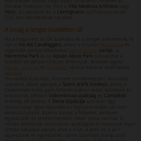
kíséretében utazik, hogy olyan történelmi helyeket és
falvakat fedezzen fel, mint a
Villa Medicea Artimino
vagy
Vinci
, a Leonardo és a
Carmignano
szül?városa, kiváló
DOC bor készítésének területe.
A lovag a tenger közelében áll
Ha a hegy nem az Ön számára, és a tenger szerelmese, itt
van a
Via dei Cavalleggeri,
amely a toszkán
Maremma
és
regionális parkjai átkelésével
San Rossore
parkja
, a
Maremma
Park
és az
Apuan Alpok Park
összekötve a
toszkán tengerpart összes õrtornyait, amelyek egykor
Párizs
,
Livorno
és
Grosseto
városai katonai védõhelyeit
alkották
.
Ha inkább kulturális, mintsem természetszer? útvonalat
szeretne, akkor ajánljuk a
Szent erd?k ösvényt,
amely a
Casentinesi erdei park felfedezéséhez vezet, kastélyok és
kolostorok, például
Vallombrosa-apátság
és
Camaldoli-
erekség áthaladva. A
Siena lópályája
azonban egy
olaszországi egyik legszebb és legizgalmasabb városon
keresztül utazik, átjárva azokat a földeket, amelyek
egyedülálló és félreérthetetlen okker színei vannak. A
román plébániák, kolostorok, apátságok és kastélyok olyan
id?tlen helyekké válnak, ahol a múlt, a jelen és a jöv?
egyesülnek és egyesülnek, szinte szürreális hangulatot
teremtve, melyet ismeretlen számunkra felfüggesztünk.