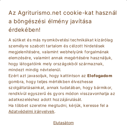
Az Agriturismo.net cookie-kat használ
a böngészési élmény javítása
érdekében!
Lovaglás a Farmházban: az Ippovie
Toszkánában
A sütiket és más nyomkövetési technikákat kizárólag
személyre szabott tartalom és célzott hirdetések
megjelenítésére, valamint webhelyünk forgalmának
elemzésére, valamint annak megértésére használjuk,
hogy látogatóink mely országokból származnak,
mindezt mindig névtelenül.
Ezért azt javasoljuk, hogy kattintson az
Elofogadom
gombra, hogy teljes mértékben élvezhesse
szolgáltatásainkat, annak tudatában, hogy bármikor,
2
Felnottek
rendkívül egyszerű és gyors módon visszavonhatja az
KERESÉS
0
Gyerekek
adatkezeléshez adott hozzájárulását.
Ha többet szeretne megtudni, kérjük, keresse fel a
Adatvédelmi irányelvek
.
Elutasà­tom