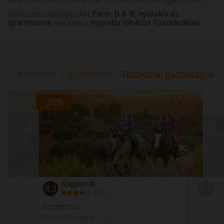
Válasszon honlapunkat
Farm, B & B, nyaralók és
apartmanok
maradni a
nyaralás lóháton Toszkánában
.
Kiemelt Ingatlanok
- Toszkánai gazdaságok
-20
%
Nagyon jó
Ki
8.3
9.7
(
)
51
Farmerház
Farm
Firenze Toszkána
Arezzo 