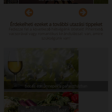
Érdekelheti ezeket a további utazási tippeket
Fedezze fel a következő hétvégénk ötleteit! Pihentető,
vacsorával vagy romantikus kirándulással: van, amire
szükségünk van!
bor és étel ünnepek a parasztházban