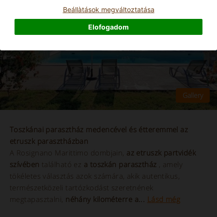
Beállà­tások megváltoztatása
Elofogadom
Toszkánai parasztház medencével és étteremmel az
etruszk parasztházban
A Rosignano Marittimo dombjain,
az etruszk partvidék
szívében
található ez
a toszkán parasztház
, amely
tökéletes választás azok számára, akik autentikus,
természetközeli tartózkodást szeretnének
megtapasztalni,
néhány kilométerre a...
Lásd még