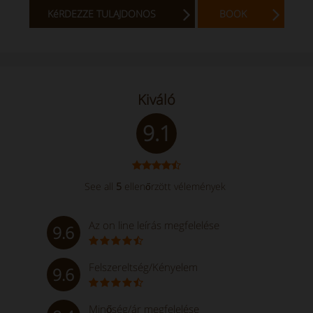
KéRDEZZE TULAJDONOS
BOOK
Kiváló
9.1
See all
5
ellenőrzött vélemények
Az on line leírás megfelelése
9.6
Felszereltség/Kényelem
9.6
Minőség/ár megfelelése