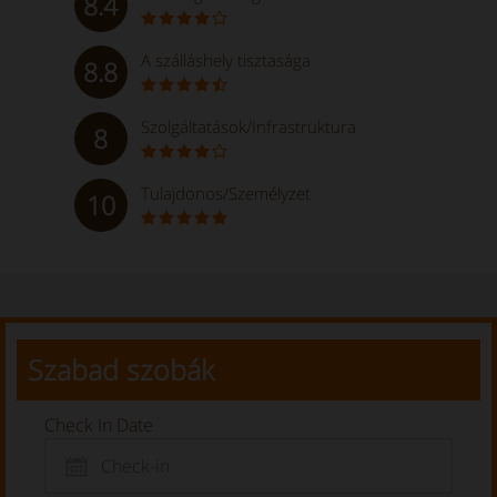
8.4
A szálláshely tisztasága
8.8
Szolgáltatások/Infrastruktura
8
Tulajdonos/Személyzet
10
Szabad szobák
Check In Date