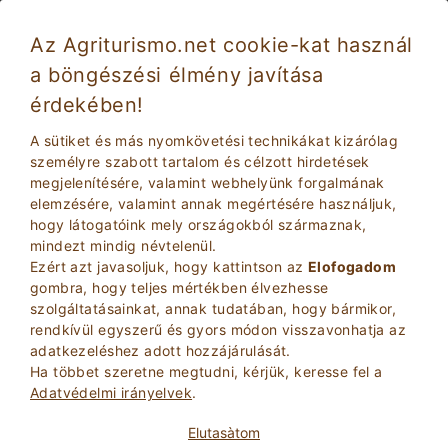
Az Agriturismo.net cookie-kat használ
a böngészési élmény javítása
Rosignano Marittimo 5572
Kiváló
érdekében!
9.1
Farm
A sütiket és más nyomkövetési technikákat kizárólag
Livorno
, Rosignano Marittimo
(Lásd Térkép)
személyre szabott tartalom és célzott hirdetések
megjelenítésére, valamint webhelyünk forgalmának
34
Ágyhelyek
elemzésére, valamint annak megértésére használjuk,
hogy látogatóink mely országokból származnak,
KéRDEZZE TULAJDONOS
BOOK
mindezt mindig névtelenül.
Ezért azt javasoljuk, hogy kattintson az
Elofogadom
gombra, hogy teljes mértékben élvezhesse
szolgáltatásainkat, annak tudatában, hogy bármikor,
További információ
rendkívül egyszerű és gyors módon visszavonhatja az
adatkezeléshez adott hozzájárulását.
Ha többet szeretne megtudni, kérjük, keresse fel a
Adatvédelmi irányelvek
.
Elutasà­tom