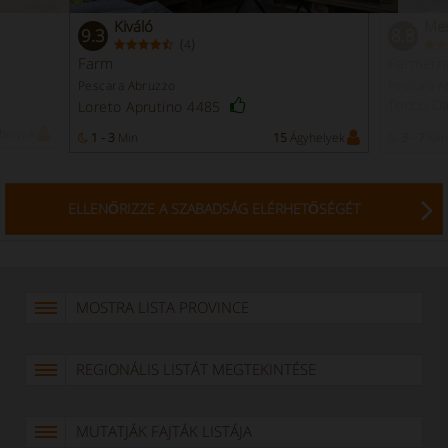
Kiváló
Me
9.3
8.8
(
)
4
Farm
Farmerh
Pescara Abruzzo
Pescara A
Tocco Da
Loreto Aprutino 4485
helyek
1 - 3
Min
15
Ágyhelyek
3 - 7
Min
ELLENŐRIZZE A SZABADSÁG ELÉRHETŐSÉGÉT
MOSTRA LISTA PROVINCE
REGIONÁLIS LISTÁT MEGTEKINTÉSE
MUTATJÁK FAJTÁK LISTÁJA