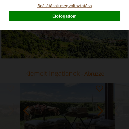
Üdülési bérlemény - Abruzzo
Beállà­tások megváltoztatása
Elofogadom
Kiemelt Ingatlanok
- Abruzzo