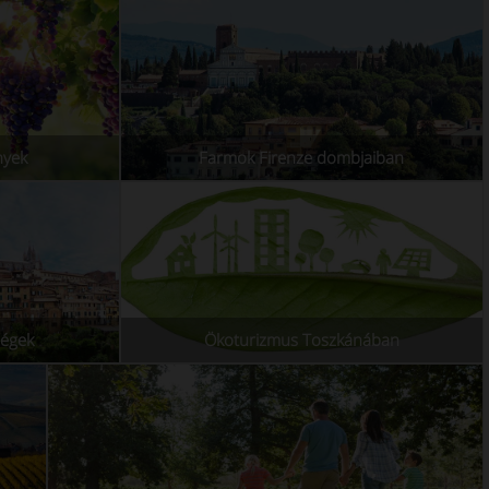
nyek
Farmok Firenze dombjaiban
ségek
Ökoturizmus Toszkánában