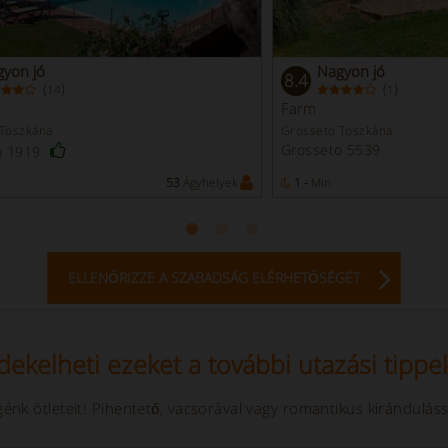
yon jó
Nagyon jó
8.4
(
)
(
)
14
1
Farm
 Toszkána
Grosseto Toszkána
Grosseto 5539
o 1919
n
53
Ágyhelyek
1 -
Min
ELLENŐRIZZE A SZABADSÁG ELÉRHETŐSÉGÉT
dekelheti ezeket a további utazási tippe
énk ötleteit! Pihentető, vacsorával vagy romantikus kirándulás