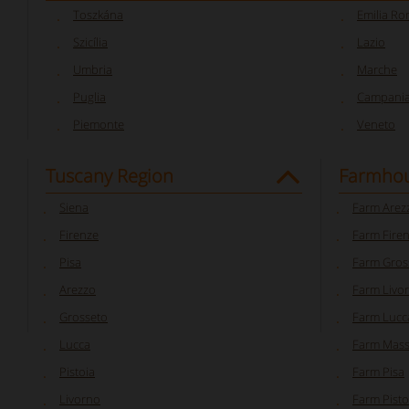
Toszkána
Emilia R
Szicília
Lazio
Umbria
Marche
Puglia
Campani
Piemonte
Veneto
Tuscany Region
Farmhou
Siena
Farm Arez
Firenze
Farm Fire
Pisa
Farm Gros
Arezzo
Farm Livo
Grosseto
Farm Lucc
Lucca
Farm Mass
Pistoia
Farm Pisa
Livorno
Farm Pisto