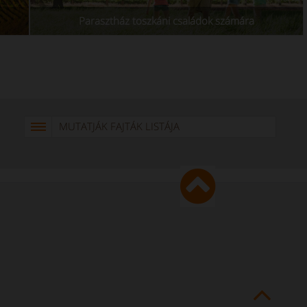
Parasztház toszkáni családok számára
MUTATJÁK FAJTÁK LISTÁJA