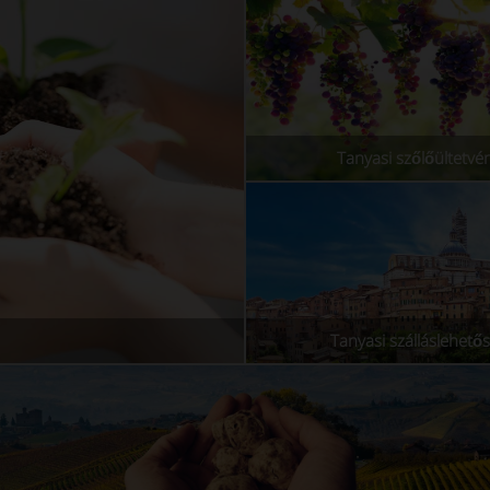
Tanyasi szőlőültetvé
Tanyasi szálláslehető