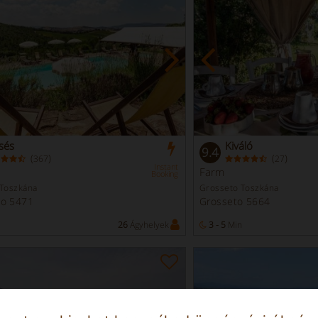
sés
Kiváló
9.4
(
)
(
)
367
27
Instant
Farm
Booking
 Toszkána
Grosseto Toszkána
no 5471
Grosseto 5664
26
Ágyhelyek
3 - 5
Min