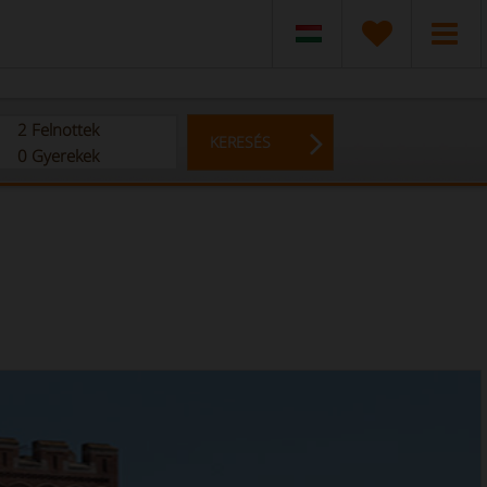
2
Felnottek
KERESÉS
0
Gyerekek