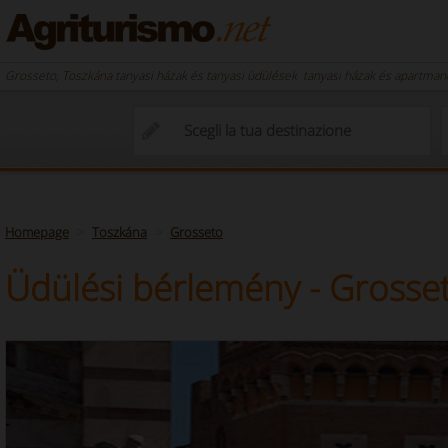
Grosseto, Toszkána tanyasi házak és tanyasi üdülések  tanyasi házak és apartma
Homepage
Toszkána
Grosseto
Üdülési bérlemény - Grosse