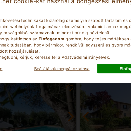
.net cookie-kat használ a böngészési élmény
mkövetési technikákat kizárólag személyre szabott tartalom és c
lamint webhelyünk forgalmának elemzésére, valamint annak megér
ly országokból származnak, mindezt mindig névtelenül.
 hogy kattintson az
Elofogadom
gombra, hogy teljes mértékben 
áló
Kiváló
9.1
annak tudatában, hogy bármikor, rendkívül egyszerű és gyors m
(
)
(
)
3
49
os hotel
Farm
ott hozzájárulását.
egtudni, kérjük, keresse fel a
Adatvédelmi irányelvek
.
 Toszkána
Grosseto Toszkána
i 5207
Valdorcia 4818
om
Beállà­tások megváltoztatása
Elof
n
56
Ágyhelyek
1 - 7
Min