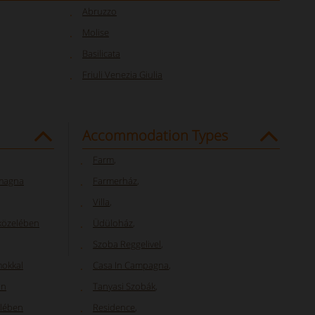
Abruzzo
Molise
Basilicata
Friuli Venezia Giulia
Accommodation Types
Farm
,
omagna
Farmerház
,
Villa
,
 közelében
Üdüloház
,
Szoba Reggelivel
,
mokkal
Casa In Campagna
,
an
Tanyasi Szobák
,
elében
Residence
,