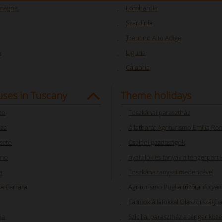
omagna
Lombardia
Szardínia
Trentino Alto Adige
a
Liguria
Calabria
ses in Tuscany
Theme holidays
zo
Toszkánai parasztház
nze
Állatbarát Agriturismo Emilia R
seto
Családi gazdaságok
rno
nyaralók és tanyák a tengerpart
a
Toszkána tanyasi medencével
a Carrara
Agriturismo Puglia főzőtanfolya
Farmok állatokkal Olaszországb
ia
Szicíliai parasztház a tenger köz