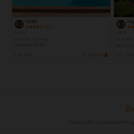
Kiváló
Nag
9.2
8.3
(
)
23
Farm
Farm
Grosseto Toszkána
Grosseto
Grosseto 5630
Grosset
3 - 7
Min
11
Ágyhelyek
1 - 7
Mi
Ér
Fedezze fel a következő hétvég