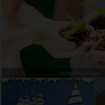
Toszkánai biogazdaságok