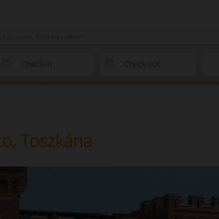
nok Grosseto, Toszkána vidékén
to, Toszkána