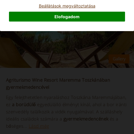
Beállà­tások megváltoztatása
Elofogadom
Agriturismo Wine Resort Maremma Toszkánában
gyermekmedencével
Egy felejthetetlen nyaraláshoz Toszkána Maremmájában,
ez
a borüdülő
egyedülálló élményt kínál, ahol a bor iránti
szenvedély találkozik a vidék nyugalmával. A szálláshely
ideális családok számára a
gyermekmedencének
és a
bőséges...
Lásd még