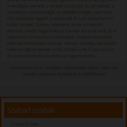
A vendégek kiemelik a szobák tisztaságát és kényelmét, a
személyzet udvariasságát és segítőkészségét, valamint a
házi készítésű reggelit, a medencét és a jól karbantartott
kültéri tereket. Számos vélemény dicséri a helyszíni
éttermet, amely hagyományos toszkán konyhát kínál, és a
helyszínen termelt borok kóstolását, amelyet különösen
kellemes élménynek tartanak. Néhány vendég csak kisebb
fejlesztendő területeket említ, például a Wi-Fi kapcsolatot,
de az összértékelés továbbra is nagyon pozitív.
A pontszám azon vendégek véleményein alapul, akik más
utazási oldalakon foglalták le a szálláshelyet
Szabad szobák
Check In Date