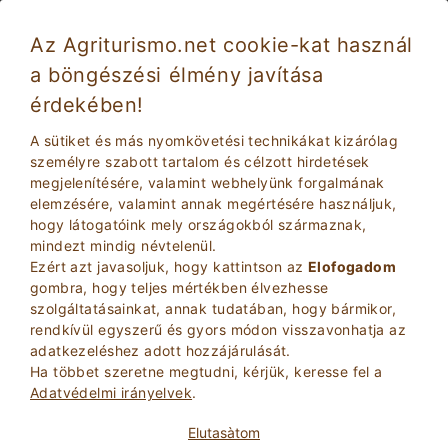
Az Agriturismo.net cookie-kat használ
a böngészési élmény javítása
Gavorrano 5471
Mesés
érdekében!
8.9
Farm
A sütiket és más nyomkövetési technikákat kizárólag
Grosseto
, Gavorrano
(Lásd Térkép)
személyre szabott tartalom és célzott hirdetések
megjelenítésére, valamint webhelyünk forgalmának
Instant Booking
26
Ágyhelyek
elemzésére, valamint annak megértésére használjuk,
hogy látogatóink mely országokból származnak,
KéRDEZZE TULAJDONOS
BOOK
mindezt mindig névtelenül.
Ezért azt javasoljuk, hogy kattintson az
Elofogadom
gombra, hogy teljes mértékben élvezhesse
szolgáltatásainkat, annak tudatában, hogy bármikor,
További információ
rendkívül egyszerű és gyors módon visszavonhatja az
adatkezeléshez adott hozzájárulását.
Ha többet szeretne megtudni, kérjük, keresse fel a
Adatvédelmi irányelvek
.
Elutasà­tom