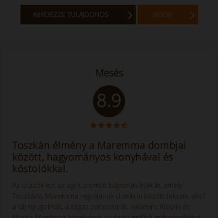
KéRDEZZE TULAJDONOS
BOOK
Mesés
8.9
Toszkán élmény a Maremma dombjai
között, hagyományos konyhával és
kóstolókkal.
Az utazók ezt az agriturismot bájosnak írják le, amely
Toszkána Maremma régiójának dombjai között fekszik, ahol
a táj nyugalmát, a tágas panorámát, valamint Ribolla és
Massa Marittima közelségét gyakran említik erősségekként.