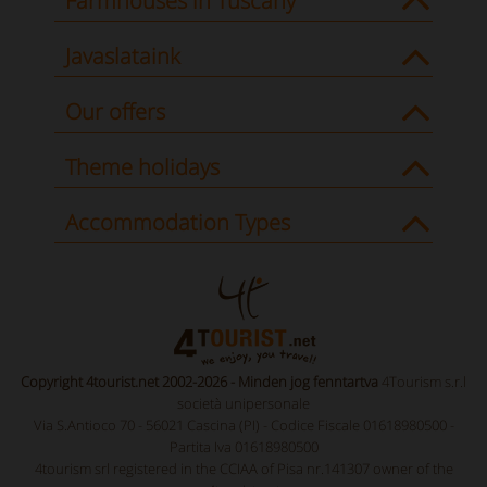
Farmhouses in Tuscany
Javaslataink
Our offers
Theme holidays
Accommodation Types
Copyright 4tourist.net 2002-2026 - Minden jog fenntartva
4Tourism s.r.l
società unipersonale
Via S.Antioco 70 - 56021 Cascina (PI) - Codice Fiscale 01618980500 -
Partita Iva 01618980500
4tourism srl registered in the CCIAA of Pisa nr.141307 owner of the