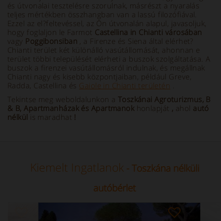
és útvonalai tesztelésre szorulnak, másrészt a nyaralás
teljes mértékben összhangban van a lassú filozófiával.
Ezzel az el?feltevéssel, az Ön útvonalán alapul, javasoljuk,
hogy foglaljon le Farmot
Castellina in Chianti városában
vagy
Poggibonsiban
, a Firenze és Siena által elérhet?
Chianti terület két különálló vasútállomását, ahonnan e
terület többi települését elérheti a buszok szolgáltatása. A
buszok a firenzei vasútállomásról indulnak, és megállnak
Chianti nagy és kisebb központjaiban, például Greve,
Radda, Castellina és
Gaiole in Chianti területén
.
Tekintse meg weboldalunkon a
Toszkánai Agroturizmus, B
& B, Apartmanházak és Apartmanok
honlapját
,
ahol
autó
nélkül
is maradhat
!
Kiemelt Ingatlanok
- Toszkána nélküli
autóbérlet