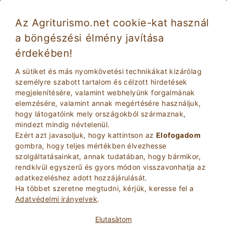
Az Agriturismo.net cookie-kat használ
a böngészési élmény javítása
érdekében!
Üdülések Toszkána parasztház nélkül autó
nélkül
A sütiket és más nyomkövetési technikákat kizárólag
személyre szabott tartalom és célzott hirdetések
megjelenítésére, valamint webhelyünk forgalmának
elemzésére, valamint annak megértésére használjuk,
hogy látogatóink mely országokból származnak,
mindezt mindig névtelenül.
Ezért azt javasoljuk, hogy kattintson az
Elofogadom
gombra, hogy teljes mértékben élvezhesse
szolgáltatásainkat, annak tudatában, hogy bármikor,
2
Felnottek
rendkívül egyszerű és gyors módon visszavonhatja az
KERESÉS
0
Gyerekek
adatkezeléshez adott hozzájárulását.
Ha többet szeretne megtudni, kérjük, keresse fel a
Adatvédelmi irányelvek
.
Elutasà­tom