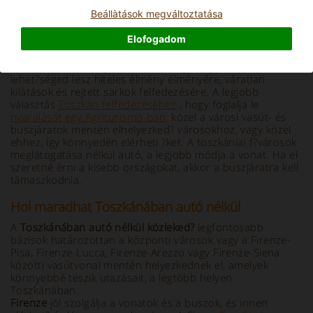
Beállà­tások megváltoztatása
Info and Description
Elofogadom
Ha
Toszkánát Télvidék nélkül
kívánja
meglátogatni autó
nélkül
, tehát tömegközlekedéssel, gyalogos kerékpárral,
lehet?séged lesz hiteles élmény élményére, váratlan
kilátások és rejtett sarkok felfedezésére.
A legjobb
választás
Toszkán felfedezéséhez
, hogy foglalja le
nyaralását egy Agriturismo-ban,
közel a városi vasút- és
buszjáratok mentén elhelyezked? városokhoz, vagy közel
ehhez, így könnyedén elérheti ?ket.
A toszkániai f?városok
meglátogatása nélkül autó, a legjobb módja a vonat. Ha el
szeretné érni a kisebb országokat, akkor a buszjáratra kell
támaszkodnia.
Hol maradhat Toszkánában autó nélkül
A
Toszkánában autó nélkül közleked?
legfontosabb
bázisok határozottan a központi városok vagy a Firenze-
Pisa, Firenze-Lucca, Firenze-Arezzo vagy Firenze-Siena
közötti vasútvonal mentén helyezkednek el, amelyek
könnyebbé teszik utazásait, a legtöbb helyen
Toszkánában.
Firenze
jól szolgálja a vonatok és a buszok, és innen