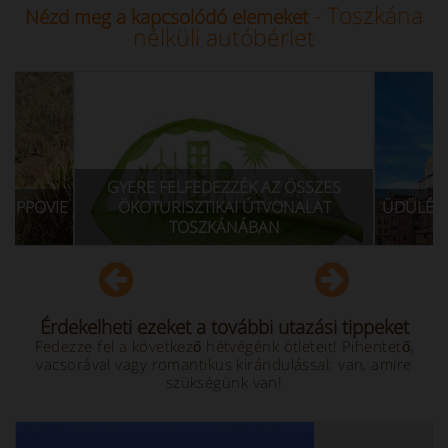
- Toszkána
Nézd meg a kapcsolódó elemeket
nélküli autóbérlet
LFEDEZZÉK AZ ÖSSZES
SZTIKAI ÚTVONALAT
ÜDÜLÉS TOSZKÁNAI PARASZTHÁ
OSZKÁNÁBAN
HOL MARADHAT
Érdekelheti ezeket a további utazási tippeket
Fedezze fel a következő hétvégénk ötleteit! Pihentető,
vacsorával vagy romantikus kirándulással: van, amire
szükségünk van!