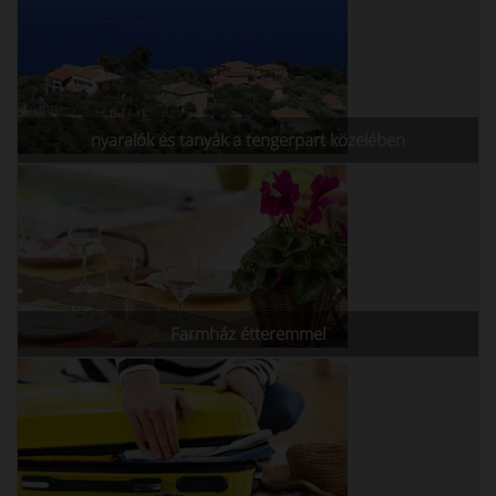
nyaralók és tanyák a tengerpart közelében
Farmház étteremmel