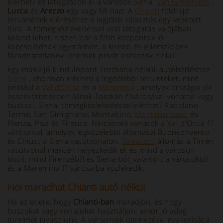
elérhet? és látogasson el a városok Siena,
San Gimignano
,
Lucca
és
Arezzo
egy vagy fél nap. A
Chianti
földrajzi
területének eléréséhez a legjobb választás egy vezetett
túra. A tömegközlekedéssel való látogatás valójában
kaland lehet, hiszen bár a f?bb központok jól
kapcsolódnak egymáshoz, a kisebb és jellemz?bbek
fáradhatatlanok lehetnek privát eszközök nélkül.
Egy másik jó kiindulópont Toszkána nélküli autóbérléshez
Siena
, ahonnan elérheti a legdélebbi területeket, mint
például a
Val d'Orcia
és a
Maremma
, amelyek országai jól
összeköttetésben állnak Toszkán f?városával vonattal vagy
busszal. Siena, tömegközlekedéssel elérhet? Rapolano
Terme, San Gimignano, Montalcino,
Montepulciano
és
Pienza, Pisa és Firenze. Nincsenek vonatok a Val d'Orcia f?
városaival, amelyek legközelebbi állomásai Buonconvento
és Chiusi, a Siena vasútvonalon.
Grosseto
állomás a Tirrén
vasútvonal mentén helyezkedik el, és mind a városon
kívüli, mind Firenzéb?l és Siena-ból, valamint a városoktól
és a Maremma f? városaiba közlekedik.
Hol maradhat Chianti autó nélkül
Ha az ötlete, hogy
Chianti-ban
maradjon, és hogy
buszokat vagy vonatokat használjon, akkor jó adag
türelmet javasolunk. A versenyek ütemezése, gyakorisága