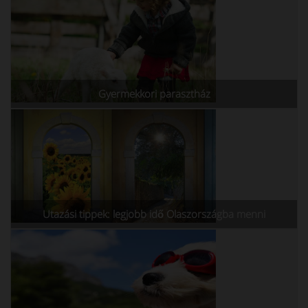
Gyermekkori parasztház
Utazási tippek: legjobb idő Olaszországba menni