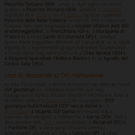
Pecorino Toscano OEM
, amely a régió egész területén
gyakori, a
Pecorino Romano OEM
, amelyet a
Grosseto
régióban és a
Volterra
és a
Volterra
régióban található
Pecorino delle Balze Volterra
termelnek. Ami a kikészített
húsokat illeti, nem hagyhatja ki a
toszkán oltalom alatt álló
eredetmegjelölést
, a
Finocchiona IGP-t
, a
Mortadella di
Prato-t
és a híres
Lardo di Colonnata OFJ-t
, amelyet
Apara-Alpok hegyeiben állítottak el? Carraránál, ez az egyik
legjobb és a legízletesebb gyógynövényeket Toszkánában.
A húsok közül meg kell kóstolnunk a
Cinta Senese OEM-t
,
a Központi Apenninek Vitellone Bianco-t
és az
Agnello del
Centro Italia OFJ-t
.
Liszt és desszertek az OFJ márkanévvel
Az Alta Toscanában, a Monte Amiata-on egy édes és finom
IGP gesztenye
jön, tökéletes enni f?tt, sült vagy
Castagnaccio, tipikus toszkán desszert készítésére. Ezen a
területen találjuk a
Garfagnana
és a Lunigiana
DOP
gesztenye-lisztb?l
készült DOP neccio lisztet is
. A
Mugellóban
a Mugello IGP barna
termesztik, míg a
Caprese Michelangelo, a Valtiberina, a
barna OEM
. Ami a
desszerteket illeti,
Siena
tartományban a
Ricciarelli OFJ
és
a
Panforte OFJ
, a karácsonyi id?szakra jellemz?
édességeket állítanak el?. Míg a
Cantucci OFJ
, a híres