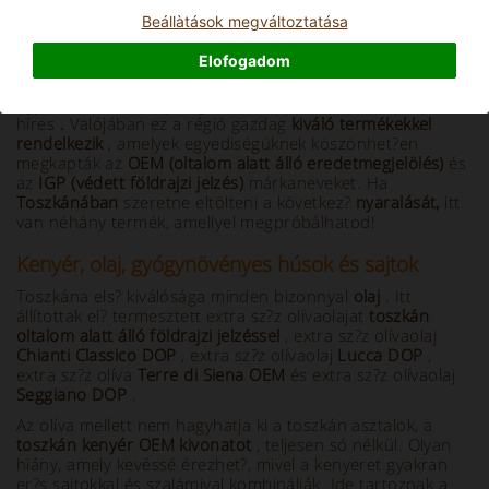
Beállà­tások megváltoztatása
Info and Description
Elofogadom
A gyönyör? táj és kulturális örökség mellett
Toszkána
az
egyszer?, ízletes és
jellegzetes
ételeket
kínáló
konyhájáról
híres
.
Valójában ez a régió gazdag
kiváló termékekkel
rendelkezik
, amelyek egyediségüknek köszönhet?en
megkapták az
OEM (oltalom alatt álló eredetmegjelölés)
és
az
IGP (védett földrajzi jelzés)
márkaneveket. Ha
Toszkánában
szeretne eltölteni a következ?
nyaralását,
itt
van néhány termék, amellyel megpróbálhatod!
Kenyér, olaj, gyógynövényes húsok és sajtok
Toszkána els? kiválósága minden bizonnyal
olaj
. Itt
állítottak el? termesztett extra sz?z olívaolajat
toszkán
oltalom alatt álló földrajzi jelzéssel
, extra sz?z olívaolaj
Chianti Classico DOP
, extra sz?z olívaolaj
Lucca DOP
,
extra sz?z olíva
Terre di Siena OEM
és extra sz?z olívaolaj
Seggiano DOP
.
Az olíva mellett nem hagyhatja ki a toszkán asztalok, a
toszkán kenyér OEM kivonatot
, teljesen só nélkül. Olyan
hiány, amely kevéssé érezhet?, mivel a kenyeret gyakran
er?s sajtokkal és szalámival kombinálják. Ide tartoznak a