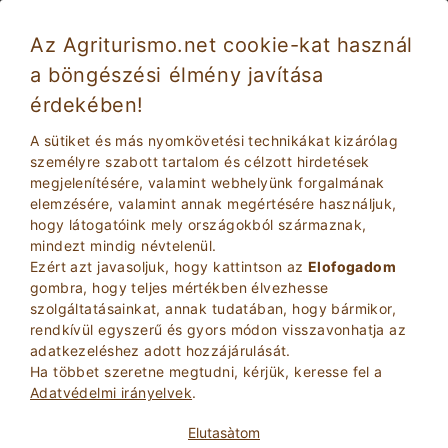
Az Agriturismo.net cookie-kat használ
a böngészési élmény javítása
érdekében!
Ünnepnapok Toszkánában: a tipikus
termékek, amelyeket próbálni kell
A sütiket és más nyomkövetési technikákat kizárólag
személyre szabott tartalom és célzott hirdetések
megjelenítésére, valamint webhelyünk forgalmának
elemzésére, valamint annak megértésére használjuk,
hogy látogatóink mely országokból származnak,
mindezt mindig névtelenül.
Ezért azt javasoljuk, hogy kattintson az
Elofogadom
gombra, hogy teljes mértékben élvezhesse
szolgáltatásainkat, annak tudatában, hogy bármikor,
2
Felnottek
rendkívül egyszerű és gyors módon visszavonhatja az
KERESÉS
0
Gyerekek
adatkezeléshez adott hozzájárulását.
Ha többet szeretne megtudni, kérjük, keresse fel a
Adatvédelmi irányelvek
.
Elutasà­tom