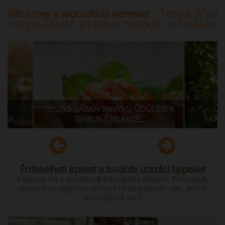
- Tanya, ahol
Nézd meg a kapcsolódó elemeket
megtalálható a tipikus toszkán termékek
TANYASI ÜDÜLÉSEK
ÜDÜLÉS EGY TOSZKÁNIAI
S ÉTELEKKEL
PARASZTHÁZBAN: A BORUTAK
Érdekelheti ezeket a további utazási tippeket
Fedezze fel a következő hétvégénk ötleteit! Pihentető,
vacsorával vagy romantikus kirándulással: van, amire
szükségünk van!