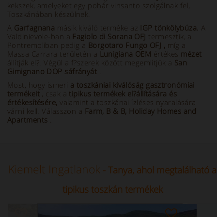
kekszek, amelyeket egy pohár vinsanto szolgálnak fel,
Toszkánában készülnek.
A
Garfagnana
másik kiváló terméke az
IGP tönkölybúza.
A
Valdinievole-ban a
Fagiolo di Sorana OFJ
termesztik, a
Pontremoliban pedig a
Borgotaro Fungo OFJ
,
míg a
Massa Carrara területén a
Lunigiana OEM
értékes
mézet
állítják el?. Végül a f?szerek között megemlítjük a
San
Gimignano DOP sáfrányát
.
Most, hogy ismeri
a toszkániai kiválóság gasztronómiai
termékeit
, csak a
tipikus termékek el?állítására és
értékesítésére,
valamint a toszkánai ízléses nyaralására
várni kell. Válasszon a
Farm, B & B, Holiday Homes and
Apartments
.
Kiemelt Ingatlanok
- Tanya, ahol megtalálható a
tipikus toszkán termékek