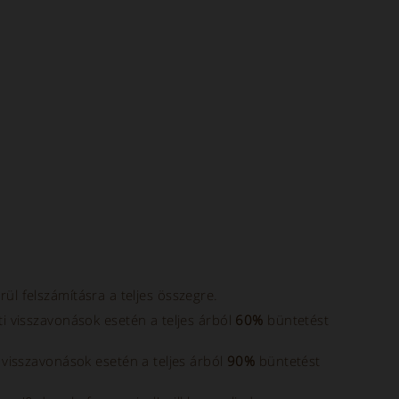
ül felszámításra a teljes összegre.
i visszavonások esetén a teljes árból
60%
büntetést
 visszavonások esetén a teljes árból
90%
büntetést