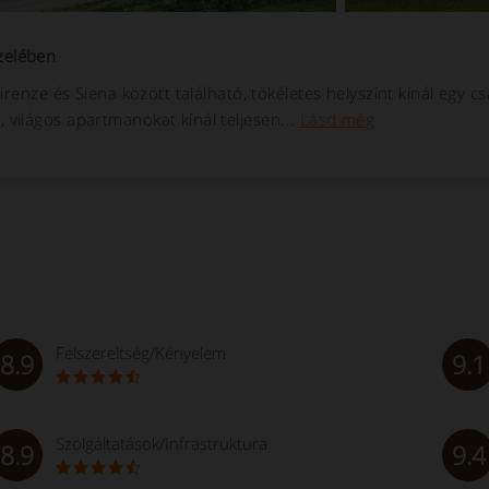
zelében
renze és Siena között található, tökéletes helyszínt kínál egy cs
világos apartmanokat kínál teljesen...
Lásd még
Felszereltség/Kényelem
8.9
9.1
Szolgáltatások/Infrastruktura
8.9
9.4