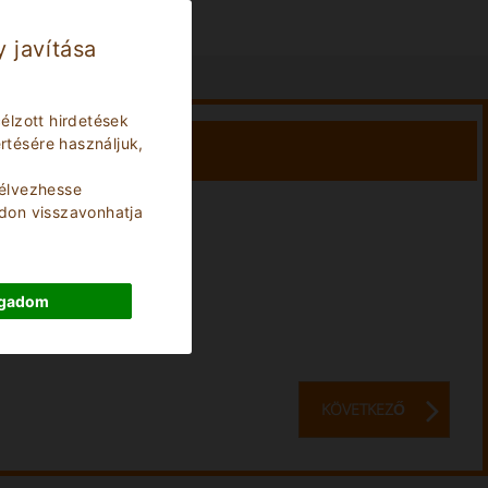
 javítása
élzott hirdetések
tésére használjuk,
élvezhesse
ódon visszavonhatja
Stay:
0
Nights
ogadom
KÖVETKEZŐ