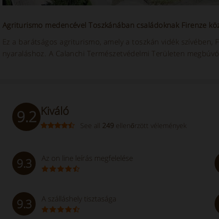
Agriturismo medencével Toszkánában családoknak Firenze kö
Ez a barátságos agriturismo, amely a toszkán vidék szívében, Fi
nyaraláshoz. A Calanchi Természetvédelmi Területen megbúvó, 
Kiváló
9.2
See all
249
ellenőrzött vélemények
Az on line leírás megfelelése
9.3
A szálláshely tisztasága
9.3