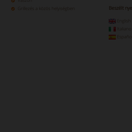
Vászon
Beszélt nye
Grillezés a közös helyiségben
English
Italiano
Españo