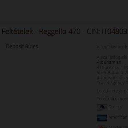
Feltételek - Reggello 470 - CIN: IT04
Deposit
Rules
A foglaláshoz l
A szállásfoglal
4tourism srl
.
4Tourism s.r.l 
Via S.Antioco 
4tourism srl re
Travel Agency 
Letétfizetési m
To confirm your
Diners
American
Masterca