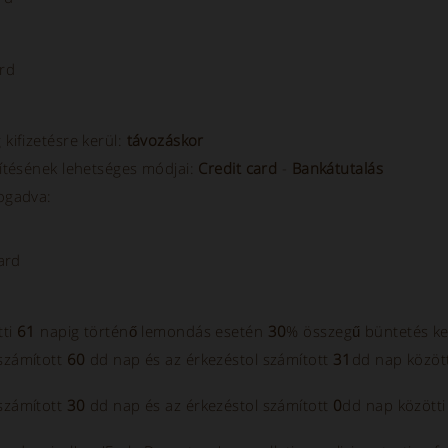
rd
 kifizetésre kerül:
távozáskor
esítésének lehetséges módjai:
Credit card
-
Bankátutalás
fogadva:
ard
tti
61
napig történő lemondás esetén
30
% összegű büntetés ker
 számított
60
dd nap és az érkezéstol számított
31
dd nap között
 számított
30
dd nap és az érkezéstol számított
0
dd nap közötti