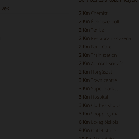
lvek
2 Km
Chemist
2 Km
Élelmiszerbolt
2 Km
Tenisz
2 Km
Restaurant-Pizzeria
l
2 Km
Bar - Cafe
2 Km
Train station
2 Km
Autókölcsönzés
2 Km
Horgászat
3 Km
Town centre
3 Km
Supermarket
3 Km
Hospital
3 Km
Clothes shops
3 Km
Shopping mall
6 Km
Lovaglóiskola
9 Km
Outlet store
20 Km
Mountain