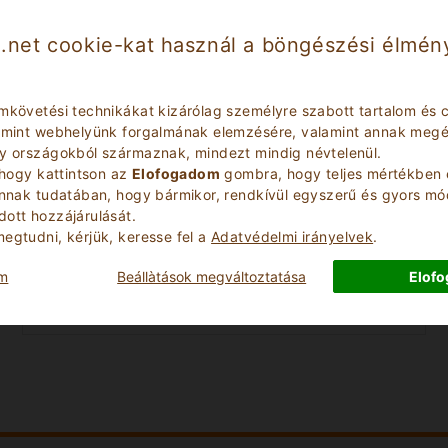
.net cookie-kat használ a böngészési élmény
mkövetési technikákat kizárólag személyre szabott tartalom és c
lamint webhelyünk forgalmának elemzésére, valamint annak megér
ly országokból származnak, mindezt mindig névtelenül.
 hogy kattintson az
Elofogadom
gombra, hogy teljes mértékben 
Check Out Date
annak tudatában, hogy bármikor, rendkívül egyszerű és gyors m
ott hozzájárulását.
egtudni, kérjük, keresse fel a
Adatvédelmi irányelvek
.
Number of Children
om
Beállà­tások megváltoztatása
Elof