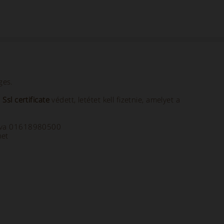
ges.
a
Ssl certificate
védett, letétet kell fizetnie, amelyet a
a Iva 01618980500
net