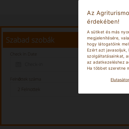
Az Agriturismo
érdekében!
A sütiket és más nyo
Szabad szobák
megjelenítésére, va
hogy látogatóink me
Ezért azt javasoljuk,
Check In Date
szolgáltatásainkat, 
az adatkezeléshez ad
Ha többet szeretne m
Felnőttek száma
Elutasà­t