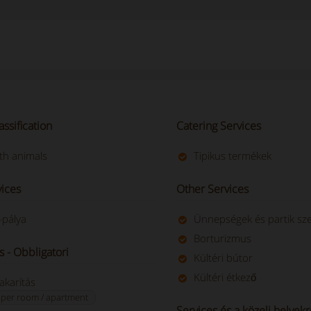
assification
Catering Services
th animals
Tipikus termékek
vices
Other Services
-pálya
Ünnepségek és partik sz
Borturizmus
s - Obbligatori
Kültéri bútor
Kültéri étkező
akarítás
 per room / apartment
Services és a közeli helyek