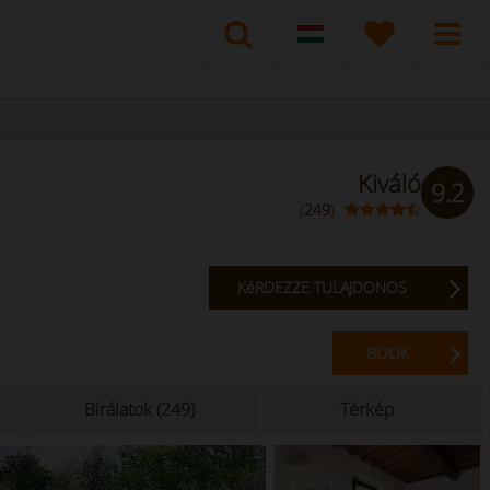
Kiváló
9.2
(
249
)
KéRDEZZE TULAJDONOS
BOOK
Bírálatok (249)
Térkép