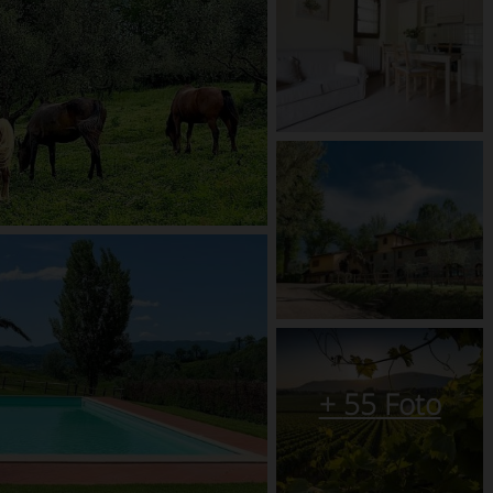
+
55
Foto