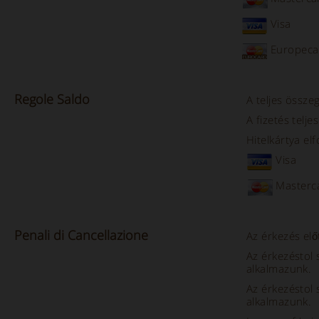
Visa
Europeca
Regole
Saldo
A teljes összeg
A fizetés telj
Hitelkártya el
Visa
Masterc
Penali
di
Cancellazione
Az érkezés elő
Az érkezéstol
alkalmazunk.
Az érkezéstol
alkalmazunk.