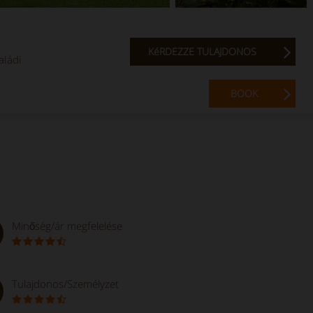
KéRDEZZE TULAJDONOS
aládi
BOOK
Minőség/ár megfelelése
Tulajdonos/Személyzet