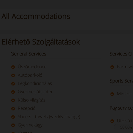
All Accommodations
Elérhető Szolgáltatások
General Services
Services Cl
Úszómedence
Farm wi
Autóparkoló
Sports Ser
Légkondicionálás
Gyermekjátszótér
Minifoci
Külso világítás
Pay service
Recepció
Sheets - towels (weekly change)
Utolsó t
Gyermekágy
50.00 €