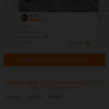
Kiváló
Ki
9.1
9.3
(
)
45
Instant
Booking
Farm
Farm
Catania Szicília
Catania S
Catania
Riposto 3631
yhelyek
3 -
Min
31
Ágyhelyek
1 -
Min
ELLENŐRIZZE A SZABADSÁG ELÉRHETŐSÉGÉT
- Szicíliai gazdaságok étel-
Válasszon régiót:
és borszünetben
PUGLIA
SZICÍLIA
UMBRIA