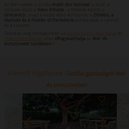
Az étel mellett a szicília
kiváló doc borokat
is kínál: a
vörösek közül a
Nero d'Avola
, a fehérek között a
Grecanico
, majd a kiváló édes lik?rborok, a
Zibibbo, a
Marsala és a Passito di Pantelleria
kombinálják a cannoli
és a cassate.
Tekintse meg honlapunkon az
Agriturismo-t éttermével
és
tipikus termékeivel,
ahol
elfogyaszthatja
az
étel- és
borszünetet Szicíliában
!
Kiemelt Ingatlanok
- Szicíliai gazdaságok étel-
és borszünetben