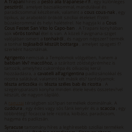
A Trapani
híres a
pesto alla trapanese-r?l
, egy különleges
pesztiról
, amelyet bazsalikommal, mandulával és
paradicsommal készítenek, valamint a
cous cous-nak
, egy
tipikus, az araboktól örökölt szicíliai ételeket f?zött
búzakorommal és helyi halételrel. Ne hagyja ki a
Cous
Cous Festet
San Vito lo Capo-ban
. A Trapani konyhában
sok
vörös tonhal
étel is van. A közeli Favignana-sziget
valójában ismert a
tonhalról
, és nagyon népszer? termék
a tonhal
tojásaiból készült bottarga
, amelyet spagetti f?
szerként használnak.
Agrigento
nemcsak a Templomok völgyében, hanem a
babban lév? maccóhoz,
a szárított zöldségkrémhez is
tartozik, amelyhez cukorrépa és olívaolaj kerül
hozzáadásra, a
cavatelli all'agrigentina
padlizsánokkal és
ricotta salátával, valamint két másik els? tanfolyamok:
tészta articsóka
és
tészta széles bab és ricotta
. A
szegényparaszti konyha minden étele kevés összetev?vel
készült, de nagyon tápláló.
A
raguzai
térségben süt?ipari termékek dominálnak. A
cuddura
, egy édes vagy sós fánk kenyér és a
scaccia
, egy
többréteg? focaccia tele ricotta, kolbász, paradicsom,
hagyma és padlizsán.
Syracuse
tartomány híres a leghíresebb szicíliai termékek