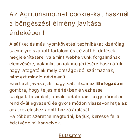
Az Agriturismo.net cookie-kat használ
a böngészési élmény javítása
érdekében!
Élelmiszer és bor ünnepek Szicíliában
A sütiket és más nyomkövetési technikákat kizárólag
személyre szabott tartalom és célzott hirdetések
megjelenítésére, valamint webhelyünk forgalmának
elemzésére, valamint annak megértésére használjuk,
hogy látogatóink mely országokból származnak,
mindezt mindig névtelenül.
Ezért azt javasoljuk, hogy kattintson az
Elofogadom
gombra, hogy teljes mértékben élvezhesse
szolgáltatásainkat, annak tudatában, hogy bármikor,
2
Felnottek
rendkívül egyszerű és gyors módon visszavonhatja az
KERESÉS
0
Gyerekek
adatkezeléshez adott hozzájárulását.
Ha többet szeretne megtudni, kérjük, keresse fel a
Adatvédelmi irányelvek
.
Elutasà­tom