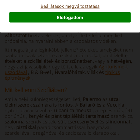
Beállà­tások megváltoztatása
Info and Description
Elofogadom
Azok a különböz? kultúrák, amelyek
Szicíliában
az
évszázadok során találkoztak, nagyszer?
gasztronómiai
változatot
hoztak életbe
,
amelyet feltétlenül meg kell
próbálnia, ha nyaralni ebben a csodálatos vidéken.
Itt megtalálja a leginkább jellemz? ételeket, amelyeket nem
szabad elszalasztani, és azokat a városokat, ahol ízlelheti
ételeket a szicíliai étel- és borszünetben,
vagy a
hétvégén,
hogy azt javasoljuk, hogy töltse le az egyik
Agriturismo-t
uszodával
,
B & B-vel , Nyaralóházak, villák és
tipikus
építmények
.
Mit kell enni Szicíliában?
Ami a helyi különlegességeket illeti,
Palermo
az
utcai
élelmiszerek számára is fontos.
A
Ballarò és a Vuccirìa
nyitott piacai közül az
u pani ca 'meusa
, a lép és más, f?tt
borjúhús
, kenyér és pánt táplálékát tartalmazó
szendvics,
szalonna
szendvics tele
sült cseresznyével
és
sfincionnal
,
helyi
pizzákkal
paradicsommártással, hagymával,
szardellával, oregánóval és caciocavallo darabokkal.