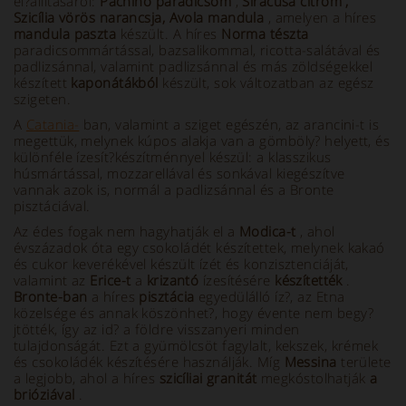
el?állításáról:
Pachino paradicsom
,
Siracusa citrom
,
Szicília vörös
narancsja, Avola mandula
, amelyen a híres
mandula paszta
készült. A híres
Norma tészta
paradicsommártással, bazsalikommal, ricotta-salátával és
padlizsánnal, valamint padlizsánnal és más zöldségekkel
készített
kaponátákból
készült, sok változatban az egész
szigeten.
A
Catania-
ban, valamint a sziget egészén, az arancini-t is
megettük, melynek kúpos alakja van a gömböly? helyett, és
különféle ízesít?készítménnyel készül: a klasszikus
húsmártással, mozzarellával és sonkával kiegészítve
vannak azok is, normál a padlizsánnal és a Bronte
pisztáciával.
Az édes fogak nem hagyhatják el a
Modica-t
, ahol
évszázadok óta egy csokoládét készítettek, melynek kakaó
és cukor keverékével készült ízét és konzisztenciáját,
valamint az
Erice-t
a
krizantó
ízesítésére
készítették
.
Bronte-ban
a híres
pisztácia
egyedülálló íz?, az Etna
közelsége és annak köszönhet?, hogy évente nem begy?
jtötték, így az id? a földre visszanyeri minden
tulajdonságát. Ezt a gyümölcsöt fagylalt, kekszek, krémek
és csokoládék készítésére használják. Míg
Messina
területe
a legjobb, ahol a híres
szicíliai granitát
megkóstolhatják
a
brióziával
.