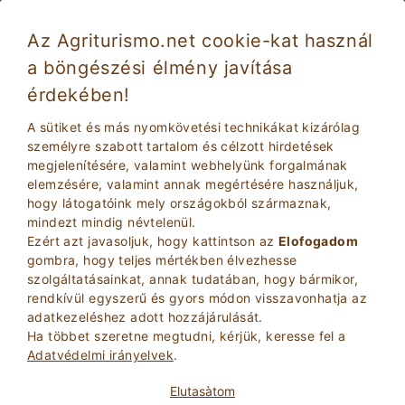
Az Agriturismo.net cookie-kat használ
a böngészési élmény javítása
Tarano 2604
Kiváló
érdekében!
9
Farm
A sütiket és más nyomkövetési technikákat kizárólag
Rieti
, Tarano
41
Ágyhelyek
(Lásd Térkép)
személyre szabott tartalom és célzott hirdetések
megjelenítésére, valamint webhelyünk forgalmának
elemzésére, valamint annak megértésére használjuk,
KéRDEZZE TULAJDONOS
BOOK
hogy látogatóink mely országokból származnak,
mindezt mindig névtelenül.
Ezért azt javasoljuk, hogy kattintson az
Elofogadom
További információ
gombra, hogy teljes mértékben élvezhesse
szolgáltatásainkat, annak tudatában, hogy bármikor,
rendkívül egyszerű és gyors módon visszavonhatja az
49 Bírálatok
adatkezeléshez adott hozzájárulását.
Ingatlan
Ha többet szeretne megtudni, kérjük, keresse fel a
Adatvédelmi irányelvek
.
Kiváló
Elutasà­tom