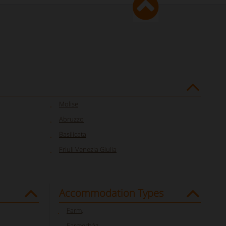
Molise
Abruzzo
Basilicata
Friuli Venezia Giulia
Accommodation Types
Farm
,
Farmerház
,