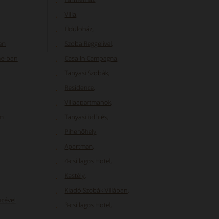
Villa
,
Üdüloház
,
an
Szoba Reggelivel
,
he-ban
Casa In Campagna
,
Tanyasi Szobák
,
Residence
,
Villaapartmanok
,
an
Tanyasi üdülés
,
Pihenőhely
,
Apartman
,
4-csillagos Hotel
,
Kastély
,
Kiadó Szobák Villában
,
ncével
3-csillagos Hotel
,