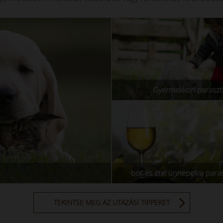
Gyermekkori paraszt
bor és étel ünnepek a par
TEKINTSE MEG AZ UTAZÁSI TIPPEKET