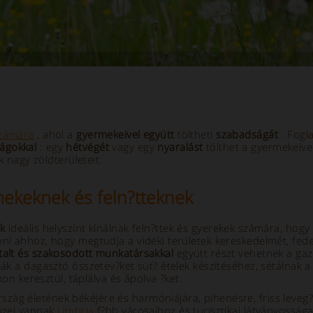
számára
, ahol a
gyermekeivel
együtt
töltheti
szabadságát
. Fogl
ágokkal
: egy
hétvégét
vagy egy
nyaralást
tölthet a gyermekeivel
k nagy zöldterületeit.
ekeknek és feln?tteknek
ok
ideális helyszínt kínálnak feln?ttek és gyerekek számára, hog
ni ahhoz, hogy megtudja a vidéki területek kereskedelmét, fedez
talt és szakosodott munkatársakkal
együtt részt vehetnek a gaz
ják a dagasztó összetev?ket süt? ételek készítéséhez, sétálnak a
kon keresztül, táplálva és ápolva ?ket.
szág életének békéjére és harmóniájára, pihenésre, friss leveg?r
közel vannak
Umbria
f?bb városaihoz és turisztikai látványosság