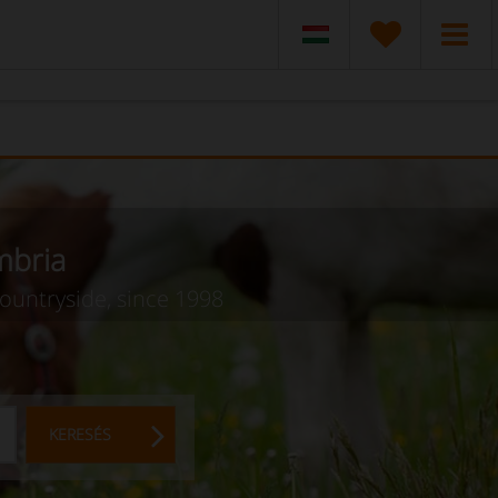
mbria
countryside, since 1998
KERESÉS