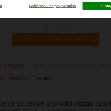
 Umbria
Perugia Umbria
om
Beállà­tások megváltoztatása
Elof
leone Di Orvieto 500
Valfabbrica 4793
Min
18
Ágyhelyek
2 - 5
Min
ELLENŐRIZZE A SZABADSÁG ELÉRHETŐSÉGÉT
on régiót:
- Agriturismo Umbria az oktat
IA
TOSZKÁNA
UMBRIA
dekelheti ezeket a további utazási tippe
énk ötleteit! Pihentető, vacsorával vagy romantikus kirándulás