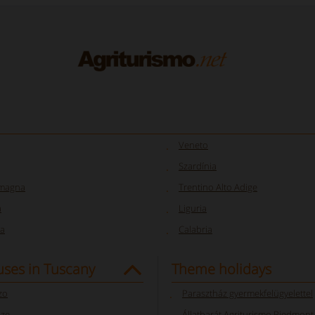
Veneto
Szardínia
omagna
Trentino Alto Adige
a
Liguria
a
Calabria
ses in Tuscany
Theme holidays
zo
Parasztház gyermekfelügyelettel
nze
Állatbarát Agriturismo Piedmont