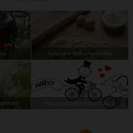
ház
Agriturismo főzőtanfolyamokkal
asztházban
Nászút gazdaságok Olaszországban