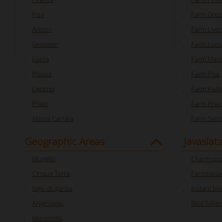
Pisa
Farm Gros
Arezzo
Farm Livo
Grosseto
Farm Lucc
Lucca
Farm Mass
Pistoia
Farm Pisa
Livorno
Farm Pisto
Prato
Farm Prat
Massa Carrara
Farm Sien
Geographic Areas
Javaslat
Mugello
,
Charm pro
Cinque Terre
,
Farmhouse
lago_di_garda
,
Instant bo
Argentario
,
Best Seller
Maremma
,