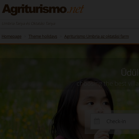
Umbria Tanya és Oktatási Tanya
Homepage
Theme holidays
Agriturismo Umbria az oktatási farm
Üdül
choosing the best vill