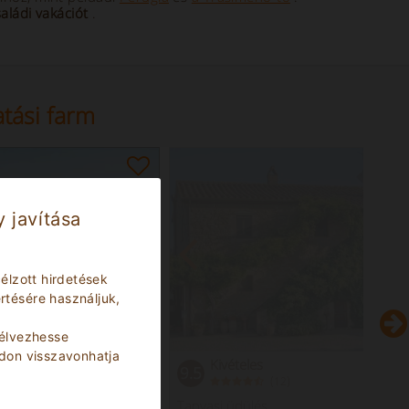
saládi vakációt
.
tási farm
 javítása
élzott hirdetések
tésére használjuk,
élvezhesse
ódon visszavonhatja
Kivételes
9.5
(
)
12
Tanyasi üdülés