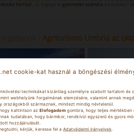
oktatási farmtal
, és foglalja le
gyermekei számára
a következ?
c
 Ingatlanok
- Agriturismo Umbria az okta
.net cookie-kat használ a böngészési élmény
mkövetési technikákat kizárólag személyre szabott tartalom és c
lamint webhelyünk forgalmának elemzésére, valamint annak megér
ly országokból származnak, mindezt mindig névtelenül.
 hogy kattintson az
Elofogadom
gombra, hogy teljes mértékben 
annak tudatában, hogy bármikor, rendkívül egyszerű és gyors m
Kiváló
Mesés
8.5
ott hozzájárulását.
(
)
(
)
50
8
egtudni, kérjük, keresse fel a
Adatvédelmi irányelvek
.
Kastély