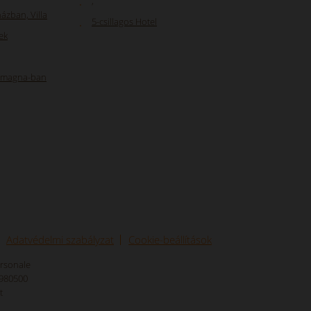
,
ázban, Villa
5-csillagos Hotel
ek
Romagna-ban
Adatvédelmi szabályzat
Cookie-beállítások
ersonale
8980500
t