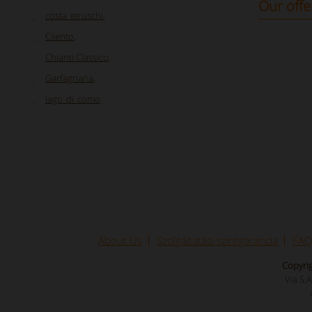
Our offe
costa_etruschi
,
Cilento
,
Chianti Classico
,
Garfagnana
,
lago_di_como
About Us
Szolgáltatási szintgarancia
FAQ
Copyrig
Via S.