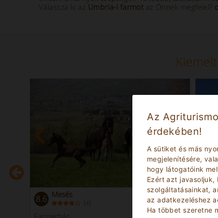
Válassza ki az
Umbria-i farmot
az Önnek megfelel?
Kiemelt
Az Agriturismo
érdekében!
A sütiket és más nyo
megjelenítésére, va
hogy látogatóink me
Ezért azt javasoljuk,
szolgáltatásainkat, 
Mesés
8.6
9.2
az adatkezeléshez ad
(
)
4
Ha többet szeretne m
Farmerház
Farm