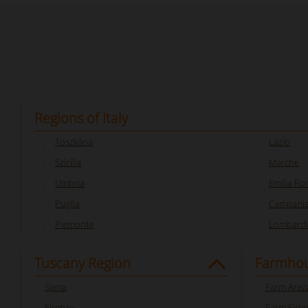
Regions of Italy
Toszkána
Lazio
Szicília
Marche
Umbria
Emilia R
Puglia
Campani
Piemonte
Lombardi
Tuscany Region
Farmhou
Siena
Farm Arez
Firenze
Farm Fire