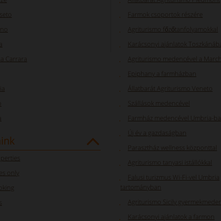
seto
Farmok csoportok részére
rno
Agriturismo főzőtanfolyamokkal
a
Karácsonyi ajánlatok Toszkánáb
a Carrara
Agriturismo medencével a Marc
Epiphany a farmházban
ia
Állatbarát Agriturismo Veneto
o
Szállások medencével
a
Farmház medencével Umbria-b
Új év a gazdaságban
aink
Parasztház wellness központtal
perties
Agriturismo tanyasi istállókkal
s only
Falusi turizmus Wi-Fi-vel Umbria
tartományban
oking
Agriturismo Sicily gyermekmede
s
Karácsonyi ajánlatok a farmon