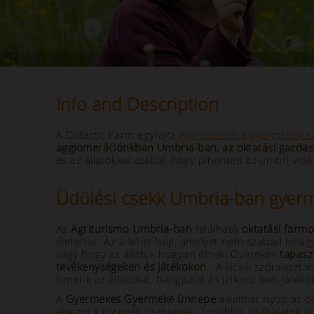
Info and Description
A Didactic Farm egyfajta
Agriturismo a gyermekek 
agglomerációnkban Umbria-ban, az oktatási gazdas
és az állatokkal azáltal, hogy pihenteti az umbri vidé
Üdülési csekk Umbria-ban gyerm
Az
Agriturismo Umbria-ban
található
oktatási farm
életéhez. Az a lehet?ség, amelyet nem szabad kihagy
vagy hogy az állatok hogyan élnek. Gyerekek
tapasz
tevékenységeken és játékokon
. A kicsik szórakoztat
ismerik az állatokat, hangjukat és jellemz?iket játéko
A
Gyermekes Gyermeke ünnepe
alkalmat nyújt az or
élvezni a környék szépségét. Továbbá, szállásaink 