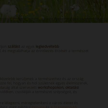
aljon
szállást
az egyik
legkedveltebb
, és megtalálhatja az érintkezés érzését a természet
y közelebb kerüljenek a természethez és az ország
ze fel, hogyan és hol születnek egyes élelmiszerek,
daság által szervezett
workshopokon, oktatási
 vidéken, csodálják a természet szépségeit, és
e lélegezni, méregteleníteni a városi életet és
aihoz, mint például
Perugia
és
a Trasimeno-tó
.