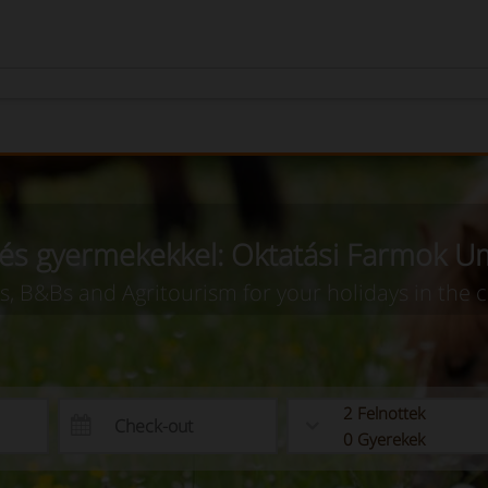
és gyermekekkel: Oktatási Farmok U
as, B&Bs and Agritourism for your holidays in the 
2
Felnottek
0
Gyerekek