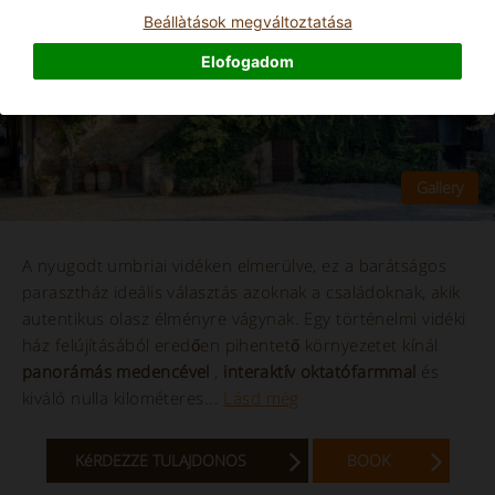
Beállà­tások megváltoztatása
Elofogadom
A nyugodt umbriai vidéken elmerülve, ez a barátságos
parasztház ideális választás azoknak a családoknak, akik
autentikus olasz élményre vágynak. Egy történelmi vidéki
ház felújításából eredően pihentető környezetet kínál
panorámás medencével
,
interaktív oktatófarmmal
és
kiváló nulla kilométeres...
Lásd még
KéRDEZZE TULAJDONOS
BOOK