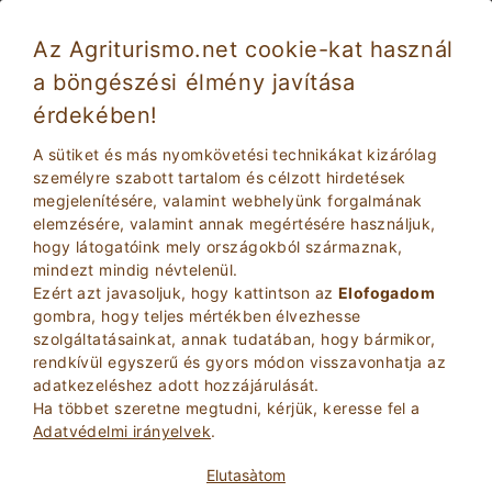
Az Agriturismo.net cookie-kat használ
a böngészési élmény javítása
Magione 331
Kivételes
érdekében!
9.5
Tanyasi üdülés
A sütiket és más nyomkövetési technikákat kizárólag
Perugia
, Magione
26
Ágyhelyek
(Lásd Térkép)
személyre szabott tartalom és célzott hirdetések
megjelenítésére, valamint webhelyünk forgalmának
elemzésére, valamint annak megértésére használjuk,
KéRDEZZE TULAJDONOS
BOOK
hogy látogatóink mely országokból származnak,
mindezt mindig névtelenül.
Ezért azt javasoljuk, hogy kattintson az
Elofogadom
gombra, hogy teljes mértékben élvezhesse
További információ
szolgáltatásainkat, annak tudatában, hogy bármikor,
rendkívül egyszerű és gyors módon visszavonhatja az
adatkezeléshez adott hozzájárulását.
Ha többet szeretne megtudni, kérjük, keresse fel a
Adatvédelmi irányelvek
.
Elutasà­tom