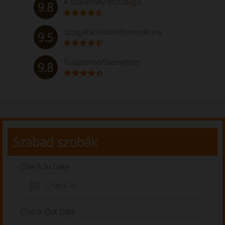
A szálláshely tisztasága
9.8
Szolgáltatások/Infrastruktura
9.5
Tulajdonos/Személyzet
9.8
Szabad szobák
Check In Date
Check Out Date