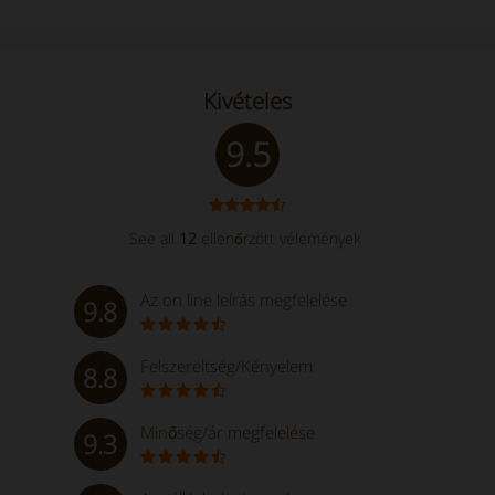
Kivételes
9.5
See all
12
ellenőrzött vélemények
Az on line leírás megfelelése
9.8
Felszereltség/Kényelem
8.8
Minőség/ár megfelelése
9.3