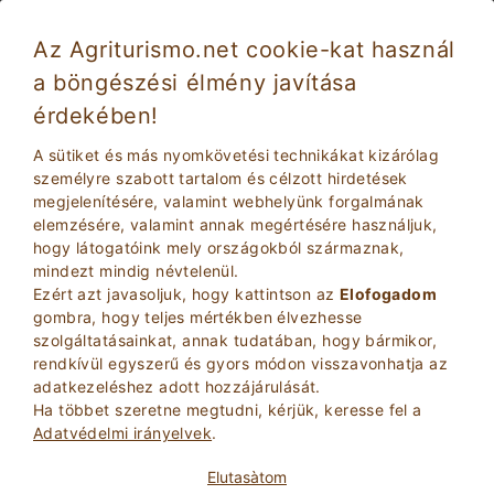
Az Agriturismo.net cookie-kat használ
a böngészési élmény javítása
Calatabiano 5341
Kiváló
érdekében!
9.2
Farm
A sütiket és más nyomkövetési technikákat kizárólag
Catania
, Calatabiano
(Lásd Térkép)
személyre szabott tartalom és célzott hirdetések
megjelenítésére, valamint webhelyünk forgalmának
Instant Booking
20
Ágyhelyek
elemzésére, valamint annak megértésére használjuk,
hogy látogatóink mely országokból származnak,
KéRDEZZE TULAJDONOS
BOOK
mindezt mindig névtelenül.
Ezért azt javasoljuk, hogy kattintson az
Elofogadom
gombra, hogy teljes mértékben élvezhesse
szolgáltatásainkat, annak tudatában, hogy bármikor,
További információ
rendkívül egyszerű és gyors módon visszavonhatja az
adatkezeléshez adott hozzájárulását.
Ha többet szeretne megtudni, kérjük, keresse fel a
12 Bírálatok
Ingatlan
Adatvédelmi irányelvek
.
Elutasà­tom