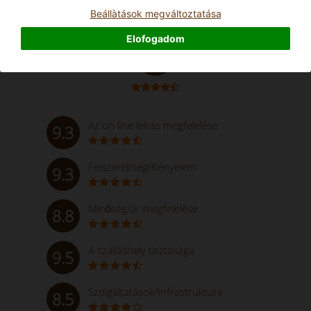
Beállà­tások megváltoztatása
Kiváló
Elofogadom
9.2
Az on line leírás megfelelése
9.3
Felszereltség/Kényelem
9.3
Minőség/ár megfelelése
8.8
A szálláshely tisztasága
9.5
Szolgáltatások/Infrastruktura
8.5