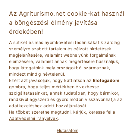
Az Agriturismo.net cookie-kat használ
a böngészési élmény javítása
érdekében!
A sütiket és más nyomkövetési technikákat kizárólag
személyre szabott tartalom és célzott hirdetések
megjelenítésére, valamint webhelyünk forgalmának
elemzésére, valamint annak megértésére használjuk,
hogy látogatóink mely országokból származnak,
mindezt mindig névtelenül.
2
Felnottek
Ezért azt javasoljuk, hogy kattintson az
Elofogadom
KERESÉS
0
Gyerekek
gombra, hogy teljes mértékben élvezhesse
szolgáltatásainkat, annak tudatában, hogy bármikor,
rendkívül egyszerű és gyors módon visszavonhatja az
adatkezeléshez adott hozzájárulását.
Ha többet szeretne megtudni, kérjük, keresse fel a
Adatvédelmi irányelvek
.
Homepage
Residence
Szardínia
Sassari
Elutasà­tom