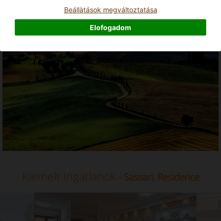
Residence - Sassari, Szardínia
Beállà­tások megváltoztatása
Elofogadom
Kiemelt Ingatlanok
- Sassari, Residence