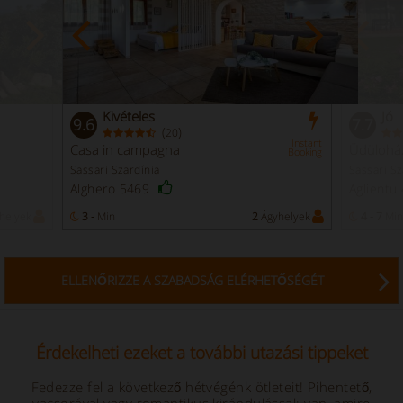
Kivételes
Jó
9.6
7.7
(
)
20
Instant
Casa in campagna
Üdülohá
Booking
Sassari Szardínia
Sassari Sz
Alghero 5469
Aglientu
helyek
3 -
Min
2
Ágyhelyek
4 - 7
Min
ELLENŐRIZZE A SZABADSÁG ELÉRHETŐSÉGÉT
Érdekelheti ezeket a további utazási tippeket
Fedezze fel a következő hétvégénk ötleteit! Pihentető,
vacsorával vagy romantikus kirándulással: van, amire