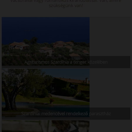
szükségünk van!
Agriturismos Szardínia a tenger közelében
Szardíniai medencével rendelkező parasztház