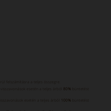
ül felszámításra a teljes összegre.
 visszavonások esetén a teljes árból
80%
büntetést
visszavonások esetén a teljes árból
100%
büntetést