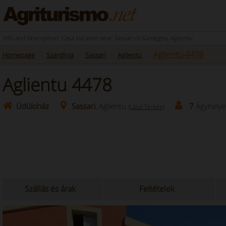
Info and Description: Casa Vacanze near Sassari in Sardegna, Aglientu
Aglientu-4478
Homepage
Szardínia
Sassari
Aglientu
Aglientu 4478
Üdüloház
Sassari
, Aglientu
7
Ágyhelye
(Lásd Térkép)
Szállás és árak
Feltételek