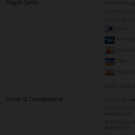
Regole
Saldo
A teljes összeg
A fizetés telj
Hitelkártya el
Diners
America
Masterc
Visa
Europec
Il saldo verrà r
Penali
di
Cancellazione
Az érkezés elő
Az érkezéstol
alkalmazunk.
Az érkezéstol
alkalmazunk.