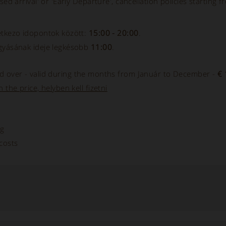
sed arrival' or 'Early Departure', cancellation policies starting f
etkezo idopontok között:
15:00 - 20:00
.
gyásának ideje legkésobb
11:00
.
 over - valid during the months from Január to December -
€ 
 the price, helyben kell fizetni
ng
costs