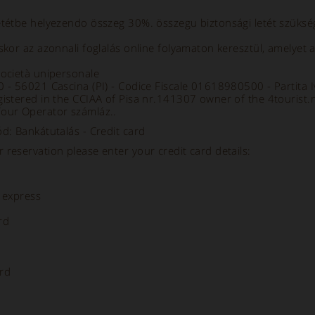
etétbe helyezendo összeg 30%. összegu biztonsági letét szüksé
áskor az azonnali foglalás online folyamaton keresztül, amelyet 
società unipersonale
70 - 56021 Cascina (PI) - Codice Fiscale 01618980500 - Partit
gistered in the CCIAA of Pisa nr.141307 owner of the 4tourist.
Tour Operator számláz..
ód: Bankátutalás - Credit card
 reservation please enter your credit card details:
 express
rd
rd