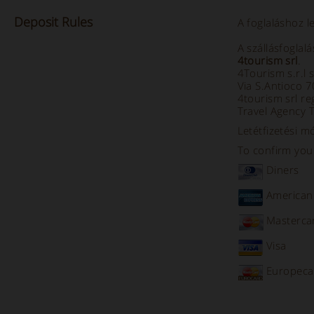
Deposit
Rules
A foglaláshoz l
A szállásfoglal
4tourism srl
.
4Tourism s.r.l 
Via S.Antioco 
4tourism srl re
Travel Agency 
Letétfizetési m
To confirm your
Diners
American
Masterca
Visa
Europeca