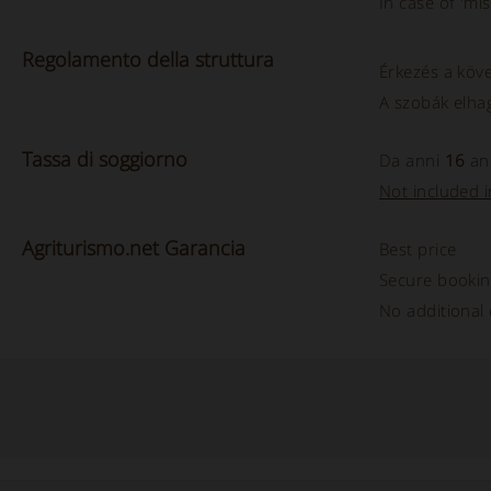
In case of 'mis
Regolamento
della
struttura
Érkezés a köv
A szobák elha
Tassa
di
soggiorno
Da anni
16
and
Not included in
Agriturismo.net Garancia
Best price
Secure booki
No additional 