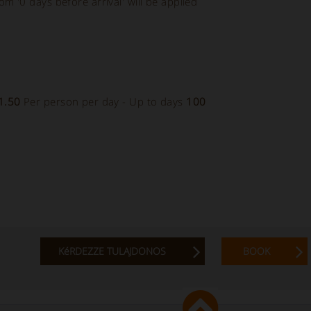
rom '0 days before arrival' will be applied
1.50
Per person per day - Up to days
100
KéRDEZZE TULAJDONOS
BOOK