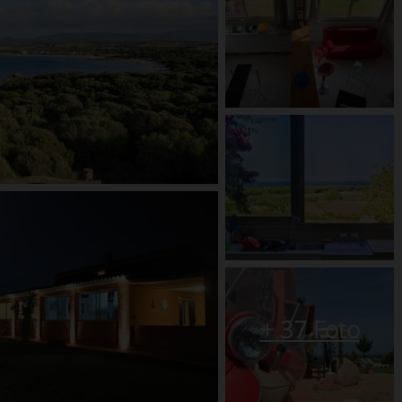
+
37
Foto