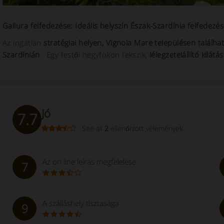
Gallura felfedezése: Ideális helyszín Észak-Szardínia felfedezé
Az ingatlan
stratégiai helyen, Vignola Mare településen találha
Szardínián
. Egy festői hegyfokon fekszik,
lélegzetelállító kilátá
Jó
7.7
See all
2
ellenőrzött vélemények
Az on line leírás megfelelése
7
A szálláshely tisztasága
9