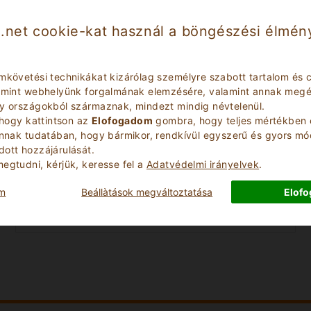
.net cookie-kat használ a böngészési élmény
mkövetési technikákat kizárólag személyre szabott tartalom és c
lamint webhelyünk forgalmának elemzésére, valamint annak megér
ly országokból származnak, mindezt mindig névtelenül.
 hogy kattintson az
Elofogadom
gombra, hogy teljes mértékben 
Check Out Date
annak tudatában, hogy bármikor, rendkívül egyszerű és gyors m
ott hozzájárulását.
egtudni, kérjük, keresse fel a
Adatvédelmi irányelvek
.
Number of Children
om
Beállà­tások megváltoztatása
Elof