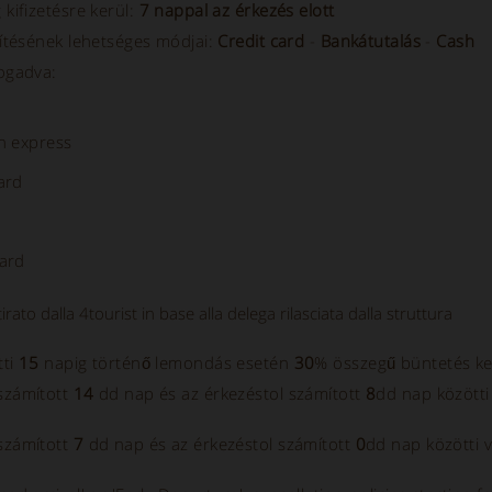
 kifizetésre kerül:
7 nappal az érkezés elott
esítésének lehetséges módjai:
Credit card
-
Bankátutalás
-
Cash
fogadva:
n express
ard
ard
itirato dalla 4tourist in base alla delega rilasciata dalla struttura
tti
15
napig történő lemondás esetén
30
% összegű büntetés ker
 számított
14
dd nap és az érkezéstol számított
8
dd nap közötti
 számított
7
dd nap és az érkezéstol számított
0
dd nap közötti 