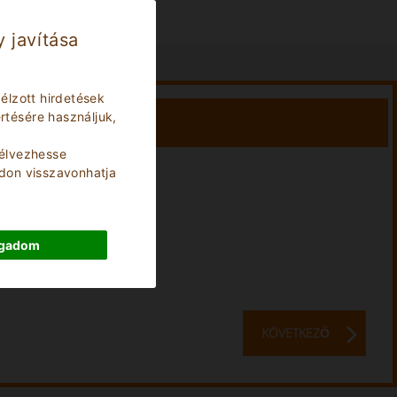
 javítása
élzott hirdetések
tésére használjuk,
élvezhesse
ódon visszavonhatja
Stay:
0
Nights
ogadom
KÖVETKEZŐ