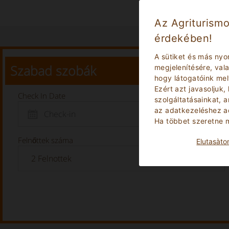
Az Agriturismo
érdekében!
A sütiket és más nyo
Szabad szobák
megjelenítésére, va
hogy látogatóink me
Ezért azt javasoljuk,
Check In Date
szolgáltatásainkat, 
az adatkezeléshez ad
Ha többet szeretne m
Felnőttek száma
Elutasà­t