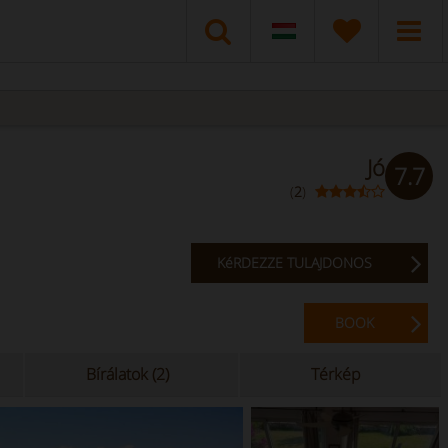
Jó
7.7
(
2
)
KéRDEZZE TULAJDONOS
BOOK
Bírálatok (2)
Térkép