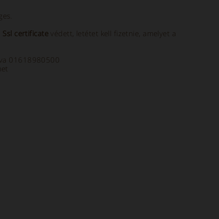
ges.
a
Ssl certificate
védett, letétet kell fizetnie, amelyet a
a Iva 01618980500
net