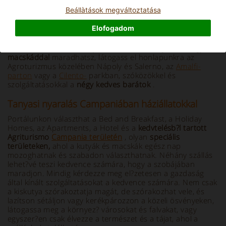
Beállà­tások megváltoztatása
Info and Description
Elofogadom
Szeretné, hogy a
kisállat
nyaralni? Ha
kedvtelésb?l tartott
háziállatát
keresed
Campania-ban,
ahol
kutyáddal vagy
macskáddal
maradhatsz, látogass el honlapunkra az
Agroturizmus közelében Nápoly és Salerno, az
Amalfi-
parton
vagy a
Cilento-
parkban, szóközökkel és
szolgáltatásokkal a
négy kedves barátok
.
Tanyasi nyaralás Campaniában háziállatokkal
Portálunkon választhat a Bed and Breakfast, a Holiday
Homes, az Apartments, a Hotel és a
kedvtelésb?l tartott
Agriturismo
Campania területén
, olyan
speciális
területeken,
ahol a kutyák és macskák egész nap
mozoghatnak és szabadon választhatnak. Néhány szállás
lehet?vé teszi kedvence számára, hogy a szobájában
maradjon. Mindig kérdezze meg el?zetesen a gazdaság
által kínált szolgáltatásokat a kedvence számára. Nem csak
a kiskutya szórakoztatja magát, de szórakozhat vele, és
lazítson sétáljon vagy kerékpározzon a közeli ösvényeken,
látogassa meg a környez? városokat és falvakat, vagy
egyszer?en csak élvezze a természet és a tájat, ahol a