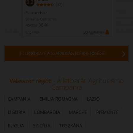
New ent
9.2
(
)
97
Villa
Farmerház
Salerno
Salerno Campania
Maiori
Ascea 3846
yhelyek
2 - 3
M
5 -
Min
30
Ágyhelyek
ELLENŐRIZZE A SZABADSÁG ELÉRHETŐSÉGÉT
- Állatbarát Agriturismo
Válasszon régiót:
Campania
CAMPANIA
EMILIA ROMAGNA
LAZIO
LIGURIA
LOMBARDIA
MARCHE
PIEMONTE
PUGLIA
SZICÍLIA
TOSZKÁNA