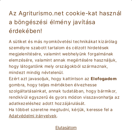
Az Agriturismo.net cookie-kat használ
a böngészési élmény javítása
érdekében!
Üdülés háziállattal: kedvtelésből tartott állatok
elszállásolása Campania
A sütiket és más nyomkövetési technikákat kizárólag
személyre szabott tartalom és célzott hirdetések
megjelenítésére, valamint webhelyünk forgalmának
elemzésére, valamint annak megértésére használjuk,
hogy látogatóink mely országokból származnak,
mindezt mindig névtelenül.
Ezért azt javasoljuk, hogy kattintson az
Elofogadom
gombra, hogy teljes mértékben élvezhesse
szolgáltatásainkat, annak tudatában, hogy bármikor,
2
Felnottek
rendkívül egyszerű és gyors módon visszavonhatja az
KERESÉS
0
Gyerekek
adatkezeléshez adott hozzájárulását.
Ha többet szeretne megtudni, kérjük, keresse fel a
Adatvédelmi irányelvek
.
Elutasà­tom