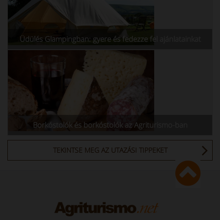
Üdülés Glampingban: gyere és fedezze fel ajánlatainkat
Borkóstolók és borkóstolók az Agriturismo-ban
TEKINTSE MEG AZ UTAZÁSI TIPPEKET