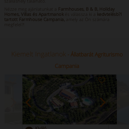
szálláshely található.
Nézze meg ajánlatunkat a
Farmhouses, B & B, Holiday
Homes, Villas és Apartmanok
és válassza ki a
kedvtelésb?l
tartott Farmhouse Campania,
amely az Ön számára
megfelel?!
Kiemelt Ingatlanok
- Állatbarát Agriturismo
Campania
Kiváló