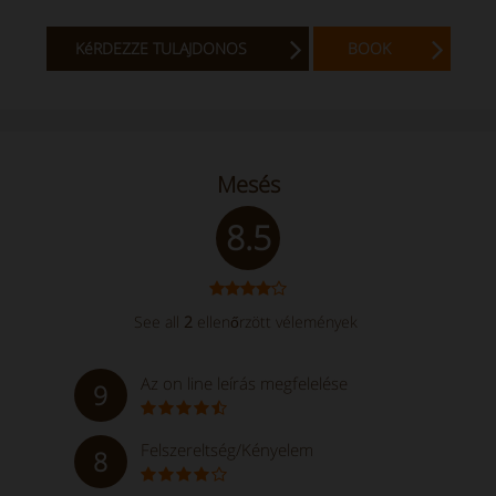
KéRDEZZE TULAJDONOS
BOOK
Mesés
8.5
See all
2
ellenőrzött vélemények
Az on line leírás megfelelése
9
Felszereltség/Kényelem
8