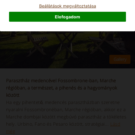
Beállà­tások megváltoztatása
Elofogadom
Parasztház medencével Fossombrone-ban, Marche
régióban, a természet, a pihenés és a hagyományok
között
Ha egy pihentető, medencés parasztházban szeretne
nyaralni Fossombronéban, Marche régióban, akkor ez a
Marche dombjai között megbúvó parasztház a tökéletes
hely. Urbino, Fano és Pesaro között, stratégiai...
Lásd
még