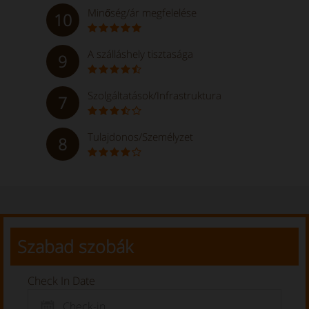
Minőség/ár megfelelése
10
A szálláshely tisztasága
9
Szolgáltatások/Infrastruktura
7
Tulajdonos/Személyzet
8
Szabad szobák
Check In Date