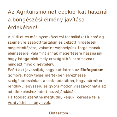
Az Agriturismo.net cookie-kat használ
a böngészési élmény javítása
Fossombrone 5586
Mesés
érdekében!
8.5
Farm
A sütiket és más nyomkövetési technikákat kizárólag
Pesaro Urbino
, Fossombrone
(Lásd Térkép)
személyre szabott tartalom és célzott hirdetések
megjelenítésére, valamint webhelyünk forgalmának
Instant Booking
25
Ágyhelyek
elemzésére, valamint annak megértésére használjuk,
hogy látogatóink mely országokból származnak,
KéRDEZZE TULAJDONOS
BOOK
mindezt mindig névtelenül.
Ezért azt javasoljuk, hogy kattintson az
Elofogadom
gombra, hogy teljes mértékben élvezhesse
szolgáltatásainkat, annak tudatában, hogy bármikor,
További információ
rendkívül egyszerű és gyors módon visszavonhatja az
adatkezeléshez adott hozzájárulását.
Ha többet szeretne megtudni, kérjük, keresse fel a
Adatvédelmi irányelvek
.
Elutasà­tom